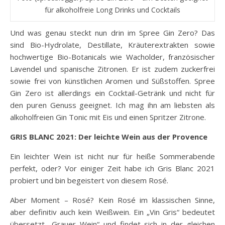
für alkoholfreie Long Drinks und Cocktails
Und was genau steckt nun drin im Spree Gin Zero? Das
sind Bio-Hydrolate, Destillate, Kräuterextrakten sowie
hochwertige Bio-Botanicals wie Wacholder, französischer
Lavendel und spanische Zitronen. Er ist zudem zuckerfrei
sowie frei von künstlichen Aromen und Süßstoffen. Spree
Gin Zero ist allerdings ein Cocktail-Getränk und nicht für
den puren Genuss geeignet. Ich mag ihn am liebsten als
alkoholfreien Gin Tonic mit Eis und einen Spritzer Zitrone.
GRIS BLANC 2021: Der leichte Wein aus der Provence
Ein leichter Wein ist nicht nur für heiße Sommerabende
perfekt, oder? Vor einiger Zeit habe ich Gris Blanc 2021
probiert und bin begeistert von diesem Rosé.
Aber Moment – Rosé? Kein Rosé im klassischen Sinne,
aber definitiv auch kein Weißwein. Ein „Vin Gris“ bedeutet
übersetzt „Grauer Wein“ und findet sich in der gleichen