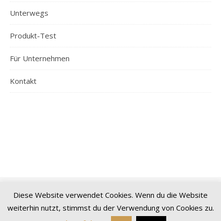
Unterwegs
Produkt-Test
Für Unternehmen
Kontakt
Diese Website verwendet Cookies. Wenn du die Website
© 2026 Spreeblogger | Alle Inhalte sind urheberrechtlich geschützt
weiterhin nutzt, stimmst du der Verwendung von Cookies zu.
|
Impressum
|
Datenschutz
|
Sitemap
Ashe Theme von
WP Royal
.