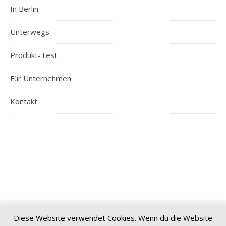
In Berlin
Unterwegs
Produkt-Test
Für Unternehmen
Kontakt
Diese Website verwendet Cookies. Wenn du die Website
© 2026 Spreeblogger | Alle Inhalte sind urheberrechtlich geschützt