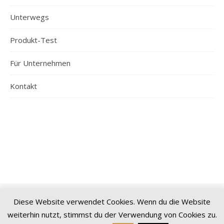
Unterwegs
Produkt-Test
Für Unternehmen
Kontakt
Diese Website verwendet Cookies. Wenn du die Website
© 2026 Spreeblogger | Alle Inhalte sind urheberrechtlich geschützt
weiterhin nutzt, stimmst du der Verwendung von Cookies zu.
|
Impressum
|
Datenschutz
|
Sitemap